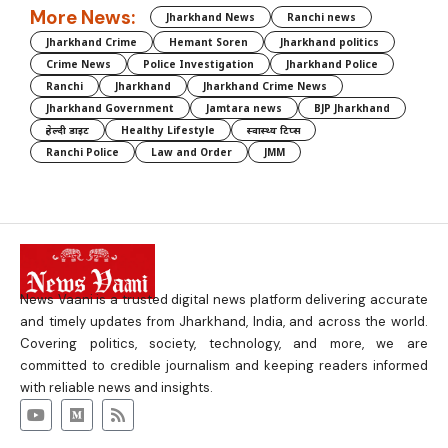
More News:
Jharkhand News
Ranchi news
Jharkhand Crime
Hemant Soren
Jharkhand politics
Crime News
Police Investigation
Jharkhand Police
Ranchi
Jharkhand
Jharkhand Crime News
Jharkhand Government
Jamtara news
BJP Jharkhand
हेल्दी डाइट
Healthy Lifestyle
स्वास्थ्य टिप्स
Ranchi Police
Law and Order
JMM
News Vaani is a trusted digital news platform delivering accurate
and timely updates from Jharkhand, India, and across the world.
Covering politics, society, technology, and more, we are
committed to credible journalism and keeping readers informed
with reliable news and insights.