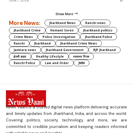
June 7, 2026
Show More
More News:
Jharkhand News
Ranchi news
Jharkhand Crime
Hemant Soren
Jharkhand politics
Crime News
Police Investigation
Jharkhand Police
Ranchi
Jharkhand
Jharkhand Crime News
Jamtara news
Jharkhand Government
BJP Jharkhand
हेल्दी डाइट
Healthy Lifestyle
स्वास्थ्य टिप्स
Ranchi Police
Law and Order
JMM
News Vaani is a trusted digital news platform delivering accurate
and timely updates from Jharkhand, India, and across the world.
Covering politics, society, technology, and more, we are
committed to credible journalism and keeping readers informed