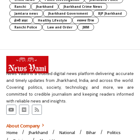
Ranchi
Jharkhand
Jharkhand Crime News
Jamtara news
Jharkhand Government
BJP Jharkhand
हेल्दी डाइट
Healthy Lifestyle
स्वास्थ्य टिप्स
Ranchi Police
Law and Order
JMM
News Vaani is a trusted digital news platform delivering accurate
and timely updates from Jharkhand, India, and across the world.
Covering politics, society, technology, and more, we are
committed to credible journalism and keeping readers informed
with reliable news and insights.
About Company
Home
Jharkhand
National
Bihar
Politics