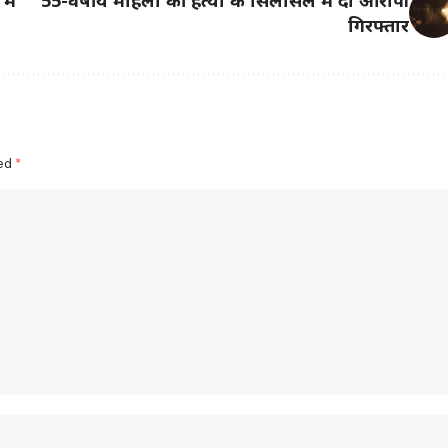
गिरफ्तार
ked
*