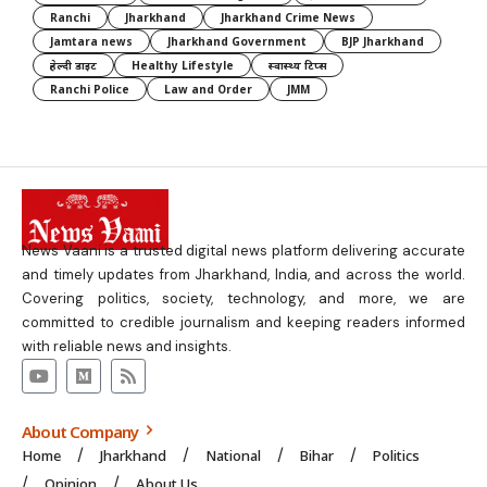
Ranchi
Jharkhand
Jharkhand Crime News
Jamtara news
Jharkhand Government
BJP Jharkhand
हेल्दी डाइट
Healthy Lifestyle
स्वास्थ्य टिप्स
Ranchi Police
Law and Order
JMM
News Vaani is a trusted digital news platform delivering accurate
and timely updates from Jharkhand, India, and across the world.
Covering politics, society, technology, and more, we are
committed to credible journalism and keeping readers informed
with reliable news and insights.
About Company
Home
Jharkhand
National
Bihar
Politics
Opinion
About Us