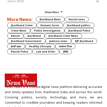
June 2, 2026
Show More
More News:
Jharkhand News
Ranchi news
Jharkhand Crime
Hemant Soren
Jharkhand politics
Crime News
Police Investigation
Jharkhand Police
Ranchi
Jharkhand
Jharkhand Crime News
Jharkhand Government
Jamtara news
BJP Jharkhand
हेल्दी डाइट
Healthy Lifestyle
स्वास्थ्य टिप्स
Ranchi Police
Law and Order
JMM
News Vaani is a trusted digital news platform delivering accurate
and timely updates from Jharkhand, India, and across the world.
Covering politics, society, technology, and more, we are
committed to credible journalism and keeping readers informed