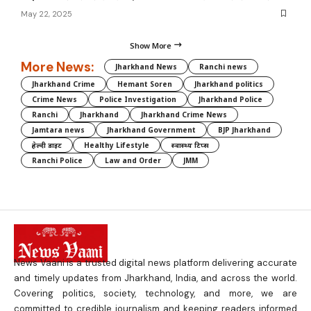
May 22, 2025
Show More
More News:
Jharkhand News
Ranchi news
Jharkhand Crime
Hemant Soren
Jharkhand politics
Crime News
Police Investigation
Jharkhand Police
Ranchi
Jharkhand
Jharkhand Crime News
Jamtara news
Jharkhand Government
BJP Jharkhand
हेल्दी डाइट
Healthy Lifestyle
स्वास्थ्य टिप्स
Ranchi Police
Law and Order
JMM
News Vaani is a trusted digital news platform delivering accurate
and timely updates from Jharkhand, India, and across the world.
Covering politics, society, technology, and more, we are
committed to credible journalism and keeping readers informed