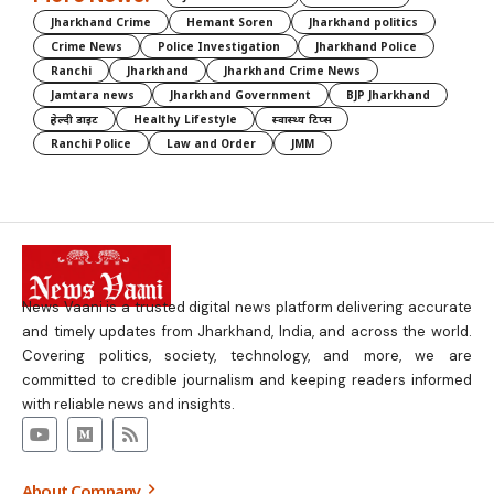
Jharkhand Crime
Hemant Soren
Jharkhand politics
Crime News
Police Investigation
Jharkhand Police
Ranchi
Jharkhand
Jharkhand Crime News
Jamtara news
Jharkhand Government
BJP Jharkhand
हेल्दी डाइट
Healthy Lifestyle
स्वास्थ्य टिप्स
Ranchi Police
Law and Order
JMM
News Vaani is a trusted digital news platform delivering accurate
and timely updates from Jharkhand, India, and across the world.
Covering politics, society, technology, and more, we are
committed to credible journalism and keeping readers informed
with reliable news and insights.
About Company