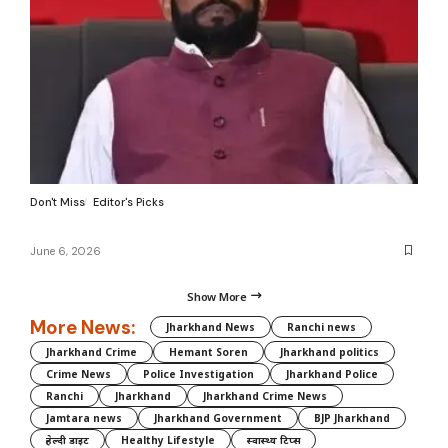
Don't Miss
Editor's Picks
June 6, 2026
Show More
More News:
Jharkhand News
Ranchi news
Jharkhand Crime
Hemant Soren
Jharkhand politics
Crime News
Police Investigation
Jharkhand Police
Ranchi
Jharkhand
Jharkhand Crime News
Jamtara news
Jharkhand Government
BJP Jharkhand
हेल्दी डाइट
Healthy Lifestyle
स्वास्थ्य टिप्स