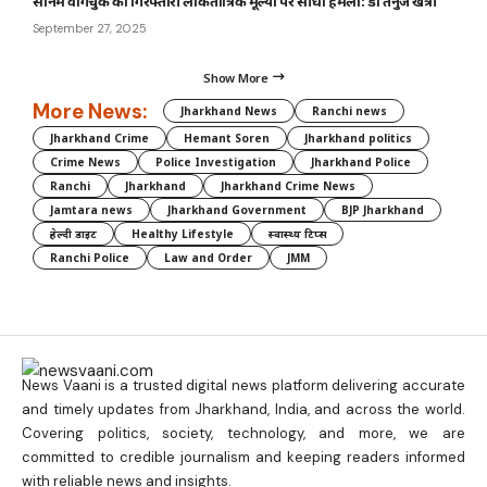
सोनम वांगचुक की गिरफ्तारी लोकतांत्रिक मूल्यों पर सीधा हमला: डॉ तनुज खत्री
September 27, 2025
Show More
More News:
Jharkhand News
Ranchi news
Jharkhand Crime
Hemant Soren
Jharkhand politics
Crime News
Police Investigation
Jharkhand Police
Ranchi
Jharkhand
Jharkhand Crime News
Jamtara news
Jharkhand Government
BJP Jharkhand
हेल्दी डाइट
Healthy Lifestyle
स्वास्थ्य टिप्स
Ranchi Police
Law and Order
JMM
News Vaani is a trusted digital news platform delivering accurate
and timely updates from Jharkhand, India, and across the world.
Covering politics, society, technology, and more, we are
committed to credible journalism and keeping readers informed
with reliable news and insights.