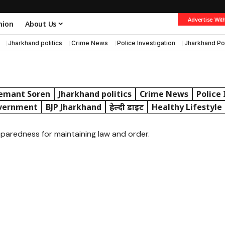
Advertise Wit
nion
About Us
Jharkhand politics
Crime News
Police Investigation
Jharkhand Po
emant Soren
Jharkhand politics
Crime News
Police
vernment
BJP Jharkhand
हेल्दी डाइट
Healthy Lifestyle