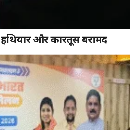
र; हथियार और कारतूस बरामद