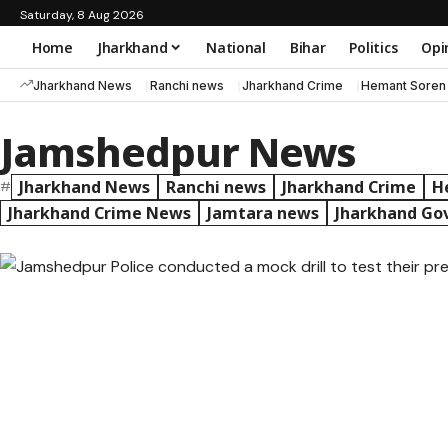
Saturday, 8 Aug 2026
Home
Jharkhand
National
Bihar
Politics
Opi
Jharkhand News
Ranchi news
Jharkhand Crime
Hemant Soren
Jamshedpur News
Jharkhand News
Ranchi news
Jharkhand Crime
H
#
Jharkhand Crime News
Jamtara news
Jharkhand Go