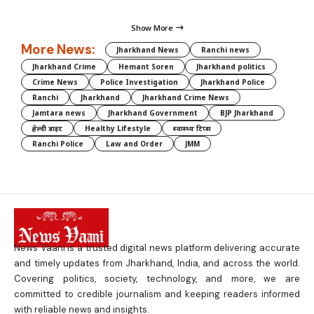
Show More
More News:
Jharkhand News
Ranchi news
Jharkhand Crime
Hemant Soren
Jharkhand politics
Crime News
Police Investigation
Jharkhand Police
Ranchi
Jharkhand
Jharkhand Crime News
Jamtara news
Jharkhand Government
BJP Jharkhand
हेल्दी डाइट
Healthy Lifestyle
स्वास्थ्य टिप्स
Ranchi Police
Law and Order
JMM
News Vaani is a trusted digital news platform delivering accurate
and timely updates from Jharkhand, India, and across the world.
Covering politics, society, technology, and more, we are
committed to credible journalism and keeping readers informed
with reliable news and insights.