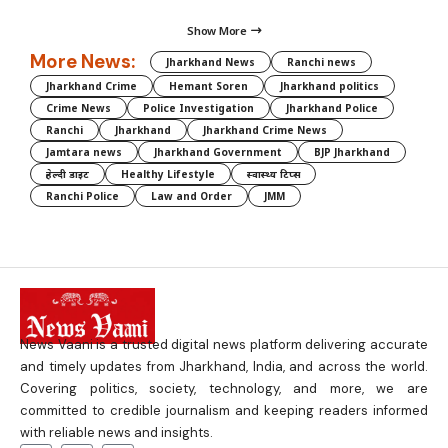
Show More
More News:
Jharkhand News
Ranchi news
Jharkhand Crime
Hemant Soren
Jharkhand politics
Crime News
Police Investigation
Jharkhand Police
Ranchi
Jharkhand
Jharkhand Crime News
Jamtara news
Jharkhand Government
BJP Jharkhand
हेल्दी डाइट
Healthy Lifestyle
स्वास्थ्य टिप्स
Ranchi Police
Law and Order
JMM
News Vaani is a trusted digital news platform delivering accurate
and timely updates from Jharkhand, India, and across the world.
Covering politics, society, technology, and more, we are
committed to credible journalism and keeping readers informed
with reliable news and insights.