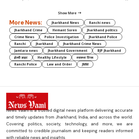
Show More
More News:
Jharkhand News
Ranchi news
Jharkhand Crime
Hemant Soren
Jharkhand politics
Crime News
Police Investigation
Jharkhand Police
Ranchi
Jharkhand
Jharkhand Crime News
Jamtara news
Jharkhand Government
BJP Jharkhand
हेल्दी डाइट
Healthy Lifestyle
स्वास्थ्य टिप्स
Ranchi Police
Law and Order
JMM
News Vaani is a trusted digital news platform delivering accurate
and timely updates from Jharkhand, India, and across the world.
Covering politics, society, technology, and more, we are
committed to credible journalism and keeping readers informed
with reliable news and insights.