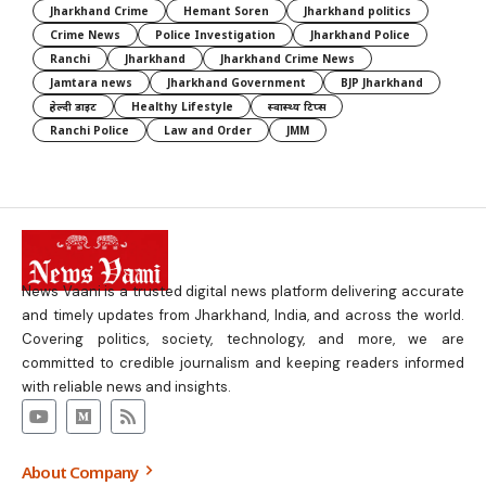
Jharkhand Crime
Hemant Soren
Jharkhand politics
Crime News
Police Investigation
Jharkhand Police
Ranchi
Jharkhand
Jharkhand Crime News
Jamtara news
Jharkhand Government
BJP Jharkhand
हेल्दी डाइट
Healthy Lifestyle
स्वास्थ्य टिप्स
Ranchi Police
Law and Order
JMM
News Vaani is a trusted digital news platform delivering accurate
and timely updates from Jharkhand, India, and across the world.
Covering politics, society, technology, and more, we are
committed to credible journalism and keeping readers informed
with reliable news and insights.
About Company