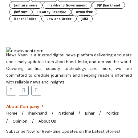
Jamtara news
Jharkhand Government
BJP Jharkhand
हेल्दी डाइट
Healthy Lifestyle
स्वास्थ्य टिप्स
Ranchi Police
Law and Order
JMM
News Vaani is a trusted digital news platform delivering accurate
and timely updates from Jharkhand, India, and across the world.
Covering politics, society, technology, and more, we are
committed to credible journalism and keeping readers informed
with reliable news and insights.
About Company
Home
Jharkhand
National
Bihar
Politics
Opinion
About Us
Subscribe Now for Real-time Updates on the Latest Stories!