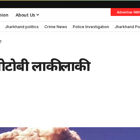
Advertise Wit
nion
About Us
Jharkhand politics
Crime News
Police Investigation
Jharkhand Po
ा
वोटोबी लाकी लाकी