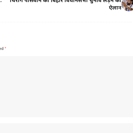
ऐलान
ked
*