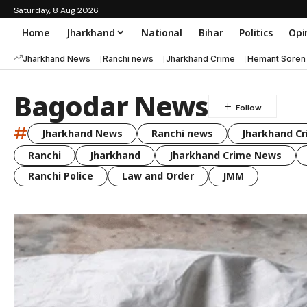
Saturday, 8 Aug 2026
Home
Jharkhand
National
Bihar
Politics
Opi
Jharkhand News
Ranchi news
Jharkhand Crime
Hemant Soren
Bagodar News
#
Jharkhand News
Ranchi news
Jharkhand C
Ranchi
Jharkhand
Jharkhand Crime News
Ranchi Police
Law and Order
JMM