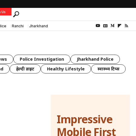
h Us
lice
Ranchi
Jharkhand
ews
Police Investigation
Jharkhand Police
nd
हेल्दी डाइट
Healthy Lifestyle
स्वास्थ्य टिप्स
Impressive
Mobile First