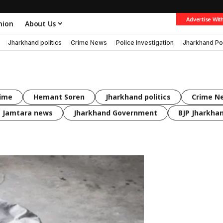
Advertise Wit
nion
About Us
Jharkhand politics
Crime News
Police Investigation
Jharkhand Po
rime
Hemant Soren
Jharkhand politics
Crime N
Jamtara news
Jharkhand Government
BJP Jharkha